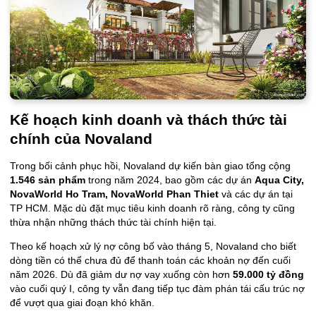
Kế hoạch kinh doanh và thách thức tài
chính của Novaland
Trong bối cảnh phục hồi, Novaland dự kiến bàn giao tổng cộng
1.546 sản phẩm
trong năm 2024, bao gồm các dự án
Aqua City,
NovaWorld Ho Tram, NovaWorld Phan Thiet
và các dự án tại
TP HCM. Mặc dù đặt mục tiêu kinh doanh rõ ràng, công ty cũng
thừa nhận những thách thức tài chính hiện tại.
Theo kế hoạch xử lý nợ công bố vào tháng 5, Novaland cho biết
dòng tiền có thể chưa đủ để thanh toán các khoản nợ đến cuối
năm 2026. Dù đã giảm dư nợ vay xuống còn hơn
59.000 tỷ đồng
vào cuối quý I, công ty vẫn đang tiếp tục đàm phán tái cấu trúc nợ
để vượt qua giai đoạn khó khăn.